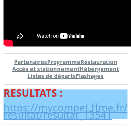
Partenaires
Programme
Restauration
Accès et stationnement
Hébergement
Listes de départs
Flashages
RESULTATS :
https://mycompet.ffme.fr/
resultat/resultat_13541